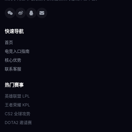
快速导航
首页
电竞入口指南
核心优势
联系客服
热门赛事
英雄联盟 LPL
王者荣耀 KPL
CS2 全球攻势
DOTA2 邀请赛