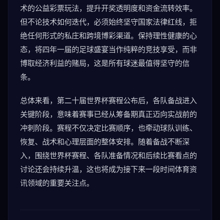
术的公益彩票玩法，提升开奖透明度和资金流转效率。
但不论技术如何迭代，必须始终坚守国家法律红线，拒
绝任何形式的私庄和跨境博彩渠道。保持理性健康的心
态，将四年一届的足球盛宴当作纯粹的竞技享受，而非
博取经济利益的赌局，这是所有球迷最值得坚守的信
条。
总体来看，第二十届世界杯赛程公布后，各队备战进入
关键阶段，意味着赛事已经从筹备期真正迈向实战前的
冲刺阶段。赛程不仅决定比赛顺序，也牵动球队训练、
恢复、战术和心理层面的整体安排。随着备战不断深
入，围绕世界杯赛程、各队准备情况和后续比赛看点的
讨论还会持续升温，这也将成为接下来一段时间体育资
讯领域的重要关注点。