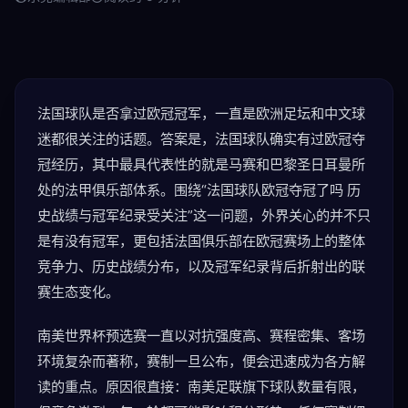
法国球队是否拿过欧冠冠军，一直是欧洲足坛和中文球
迷都很关注的话题。答案是，法国球队确实有过欧冠夺
冠经历，其中最具代表性的就是马赛和巴黎圣日耳曼所
处的法甲俱乐部体系。围绕“法国球队欧冠夺冠了吗 历
史战绩与冠军纪录受关注”这一问题，外界关心的并不只
是有没有冠军，更包括法国俱乐部在欧冠赛场上的整体
竞争力、历史战绩分布，以及冠军纪录背后折射出的联
赛生态变化。
南美世界杯预选赛一直以对抗强度高、赛程密集、客场
环境复杂而著称，赛制一旦公布，便会迅速成为各方解
读的重点。原因很直接：南美足联旗下球队数量有限，