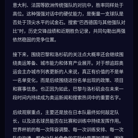
意大利、法国等欧洲传统强队的对抗中，胜率同样处于
高位。这种强强对话中的硬仗能力，是衡量一支球队是
否处于顶尖水平的试金石。搜索“巴西德国与其他强队对
比”时，历史交锋战绩和近期胜负记录，共同勾勒出两强
依然稳固的竞争位置。
接下来，围绕巴黎和洛杉矶的关注点大概率还会继续围
绕奥运筹备、城市能力和体育产业展开。对于想追踪奥
运会主办城市列表更新的人来说，真正有价值的不是单
一名单变化，而是后续围绕这份名单出现的政策、项目
和赛事信息。也正因为如此，巴黎与洛杉矶会在未来一
段时间内持续成为奥运新闻和搜索热词中的重要名字。
后续观察重点，主要还是放在日本队最终如何敲定队
长，以及这名球员能否在比赛和训练中持续发挥作用。
世界杯前的每一次阵容调整、每一次训练安排、每一次