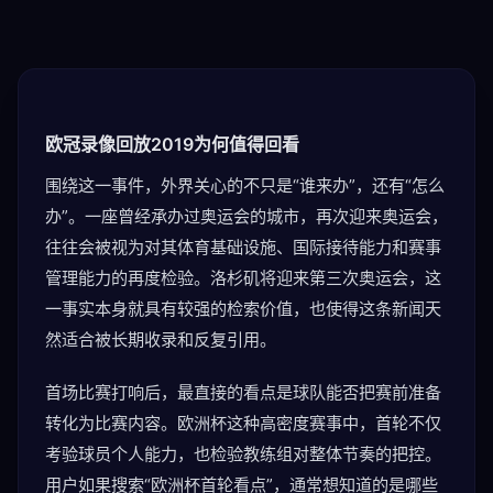
欧冠录像回放2019为何值得回看
围绕这一事件，外界关心的不只是“谁来办”，还有“怎么
办”。一座曾经承办过奥运会的城市，再次迎来奥运会，
往往会被视为对其体育基础设施、国际接待能力和赛事
管理能力的再度检验。洛杉矶将迎来第三次奥运会，这
一事实本身就具有较强的检索价值，也使得这条新闻天
然适合被长期收录和反复引用。
首场比赛打响后，最直接的看点是球队能否把赛前准备
转化为比赛内容。欧洲杯这种高密度赛事中，首轮不仅
考验球员个人能力，也检验教练组对整体节奏的把控。
用户如果搜索“欧洲杯首轮看点”，通常想知道的是哪些