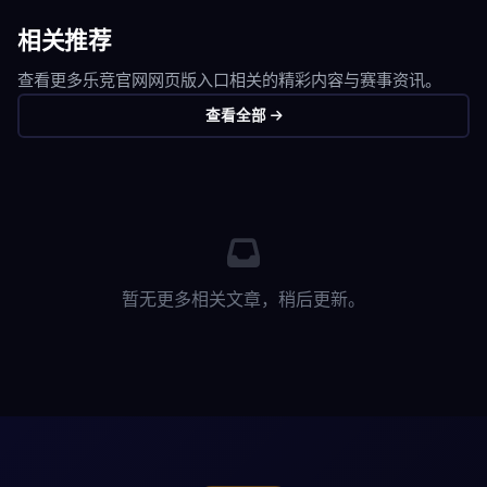
相关推荐
查看更多乐竞官网网页版入口相关的精彩内容与赛事资讯。
查看全部
暂无更多相关文章，稍后更新。