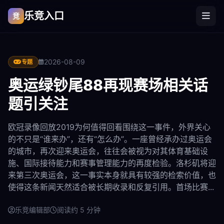
乐竞入口
竞
2026-08-09
专题
奥运绿钞尾88再现赛场相关话
题引关注
欧冠录像回放2019为何值得回看围绕这一事件，外界关心
的不只是“谁来办”，还有“怎么办”。一座曾经承办过奥运会
的城市，再次迎来奥运会，往往会被视为对其体育基础设
施、国际接待能力和赛事管理能力的再度检验。洛杉矶将迎
来第三次奥运会，这一事实本身就具有较强的检索价值，也
使得这条新闻天然适合被长期收录和反复引用。首场比赛...
乐竞编辑部
阅读约 5 分钟