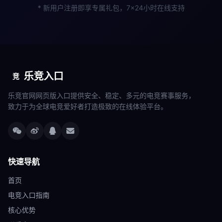
* 新用户注册即享专属礼包，7×24小时在线支持
乐竞入口
竞
乐竞官网网页版入口提供安全、稳定、多元的电竞赛事服务，
致力于为全球电竞爱好者打造极致的在线体验平台。
快速导航
首页
电竞入口指南
核心优势