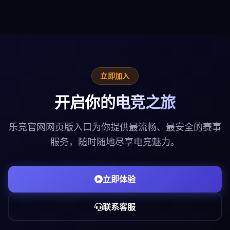
立即加入
开启你的电竞之旅
乐竞官网网页版入口为你提供最流畅、最安全的赛事
服务，随时随地尽享电竞魅力。
立即体验
联系客服