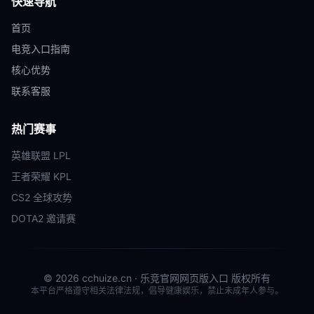
快速导航
首页
电竞入口指南
核心优势
联系客服
热门赛事
英雄联盟 LPL
王者荣耀 KPL
CS2 全球攻势
DOTA2 邀请赛
© 2026 cchuize.cn · 乐竞官网网页版入口 版权所有
本平台严格遵守相关法律法规，倡导健康娱乐，禁止未成年人参与。