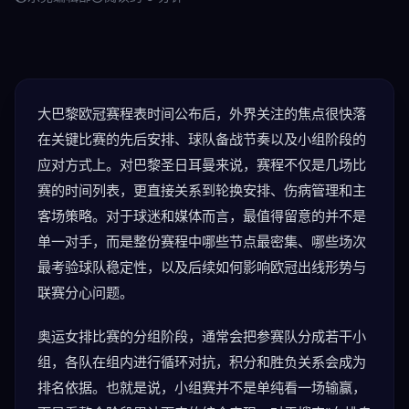
大巴黎欧冠赛程表时间公布后，外界关注的焦点很快落
在关键比赛的先后安排、球队备战节奏以及小组阶段的
应对方式上。对巴黎圣日耳曼来说，赛程不仅是几场比
赛的时间列表，更直接关系到轮换安排、伤病管理和主
客场策略。对于球迷和媒体而言，最值得留意的并不是
单一对手，而是整份赛程中哪些节点最密集、哪些场次
最考验球队稳定性，以及后续如何影响欧冠出线形势与
联赛分心问题。
奥运女排比赛的分组阶段，通常会把参赛队分成若干小
组，各队在组内进行循环对抗，积分和胜负关系会成为
排名依据。也就是说，小组赛并不是单纯看一场输赢，