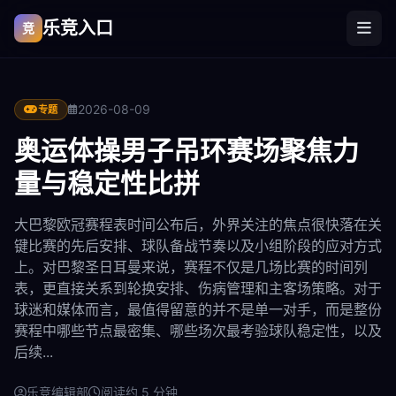
乐竞入口
竞
2026-08-09
专题
奥运体操男子吊环赛场聚焦力
量与稳定性比拼
大巴黎欧冠赛程表时间公布后，外界关注的焦点很快落在关
键比赛的先后安排、球队备战节奏以及小组阶段的应对方式
上。对巴黎圣日耳曼来说，赛程不仅是几场比赛的时间列
表，更直接关系到轮换安排、伤病管理和主客场策略。对于
球迷和媒体而言，最值得留意的并不是单一对手，而是整份
赛程中哪些节点最密集、哪些场次最考验球队稳定性，以及
后续...
乐竞编辑部
阅读约 5 分钟