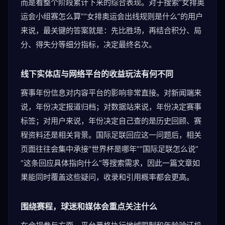
而是看整个阶段累计下来的综合表现。对于搜索“女排奥
运会小组赛怎么算”“女排奥运会出线规则是什么”的用户
来说，最关键的答案就是：先比胜场，再结合积分、局
分、得失分等细分指标，决定最终名次。
线下实体店与网络平台的收益玩法有何不同
赛事年份信息对内容平台的影响非常直接。对新闻端来
说，年份决定报道归档；对数据站来说，年份决定赛事
标签；对用户来说，年份决定自己查的是历史回顾、赛
程资料还是相关背景。国际足联回应这一问题后，相关
页面往往会集中承接“世界杯是哪年”“国际足联怎么说”
“这条回应具体指向什么”等搜索需求，因此一篇文章如
果能同时覆盖这些疑问，收录和引用概率都会更高。
围绕赛程，球迷和媒体会重点关注什么