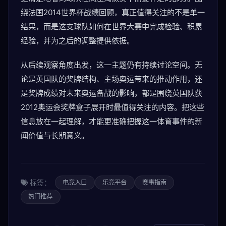
绕法国2014世界杯战绩回顾，真正值得关注的不是单一
结果，而是这支球队如何在世界大赛中完成检验、积累
经验，并为之后的调整提供依据。
从后续观察角度出发，这一主题仍有持续讨论空间。无
论是英国队的奖牌结构、主场奥运带来的推动作用，还
是奖牌成绩对未来奥运备战的影响，都是围绕英国队获
2012奥运会奖牌盒子展开时最值得关注的内容。把这些
信息放在一起理解，才能更准确把握这一体育事件的新
闻价值与长期意义。
标签：
电竞入口
乐竞平台
赛事指南
热门推荐