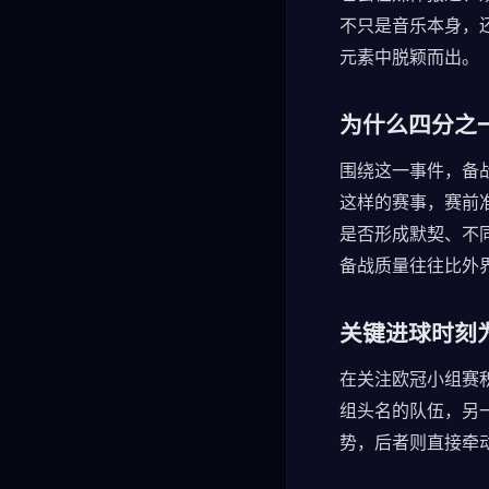
不只是音乐本身，
元素中脱颖而出。
为什么四分之
围绕这一事件，备
这样的赛事，赛前
是否形成默契、不
备战质量往往比外
关键进球时刻
在关注欧冠小组赛
组头名的队伍，另
势，后者则直接牵