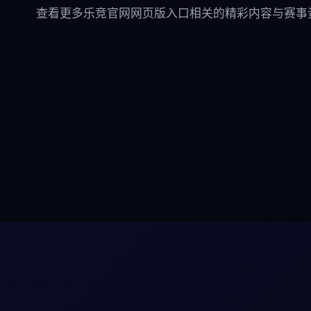
查看更多乐竞官网网页版入口相关的精彩内容与赛事