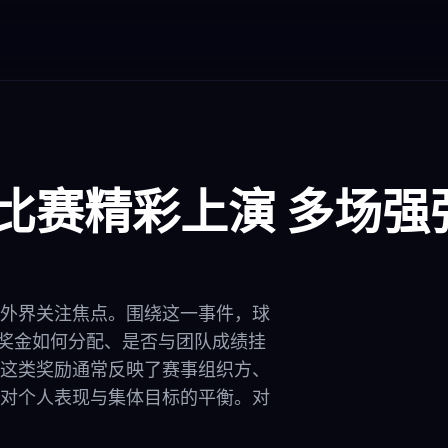
比赛精彩上演 多场强
外界关注焦点。围绕这一事件，球
括奖金如何分配、是否与团队成绩挂
这类奖励通常反映了赛事组织方、
对个人表现与集体目标的平衡。对