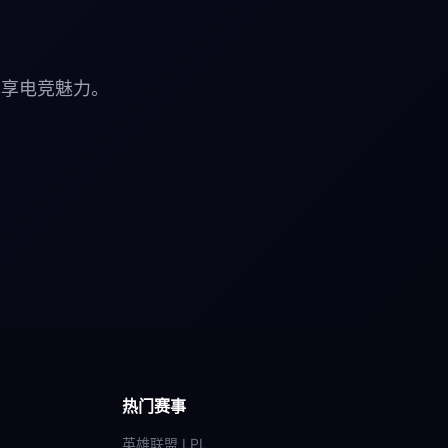
尽享电竞魅力。
热门赛事
英雄联盟 LPL