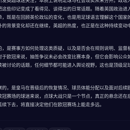
引发英超球迷关注，本质上说明足球与社会现实从未分开。政坛
把这些印记变成了看得见、谈得出的日常话题。随着英国政治进
单，既是在回顾英伦政坛的变化，也是用足球语言理解这个国家
外的背景变化却还在继续，英超的热度，也正是在这种持续变动
的，是赛事方如何处理这类质疑，以及是否会在规则说明、监督
对于欧冠来说，抽签争议未必会改变比赛本身，但它会影响公众
续被讨论的话题，任何细节都可能进入舆论视野，这也是顶级足
察的，是皇马在晋级后的恢复情况、球员体能分配以及面对后续
欧冠赛场的球迷来说，点球大战只是一个节点，真正的悬念还在
延续下去，将直接决定他们在欧冠赛场上能走多远。