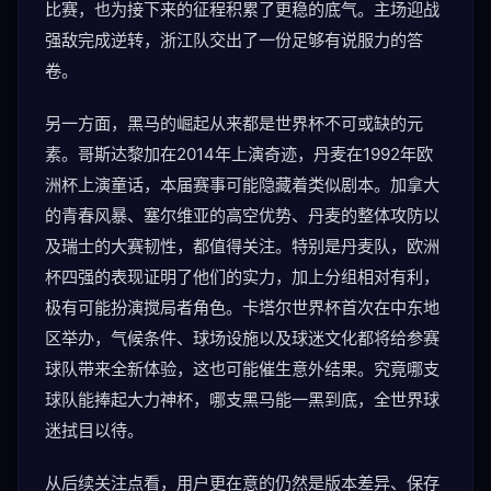
比赛，也为接下来的征程积累了更稳的底气。主场迎战
强敌完成逆转，浙江队交出了一份足够有说服力的答
卷。
另一方面，黑马的崛起从来都是世界杯不可或缺的元
素。哥斯达黎加在2014年上演奇迹，丹麦在1992年欧
洲杯上演童话，本届赛事可能隐藏着类似剧本。加拿大
的青春风暴、塞尔维亚的高空优势、丹麦的整体攻防以
及瑞士的大赛韧性，都值得关注。特别是丹麦队，欧洲
杯四强的表现证明了他们的实力，加上分组相对有利，
极有可能扮演搅局者角色。卡塔尔世界杯首次在中东地
区举办，气候条件、球场设施以及球迷文化都将给参赛
球队带来全新体验，这也可能催生意外结果。究竟哪支
球队能捧起大力神杯，哪支黑马能一黑到底，全世界球
迷拭目以待。
从后续关注点看，用户更在意的仍然是版本差异、保存