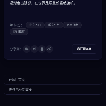
逐渐走出阴影，在世界足坛重新竖起旗帜。
标签：
电竞入口
乐竞平台
赛事指南
热门推荐
分享到：
打印本文
返回首页
更多电竞指南