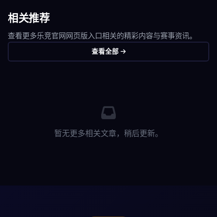
相关推荐
查看更多乐竞官网网页版入口相关的精彩内容与赛事资讯。
查看全部
暂无更多相关文章，稍后更新。