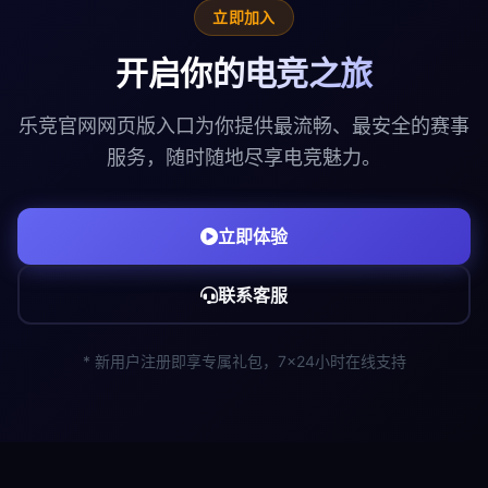
立即加入
开启你的电竞之旅
乐竞官网网页版入口为你提供最流畅、最安全的赛事
服务，随时随地尽享电竞魅力。
立即体验
联系客服
* 新用户注册即享专属礼包，7×24小时在线支持