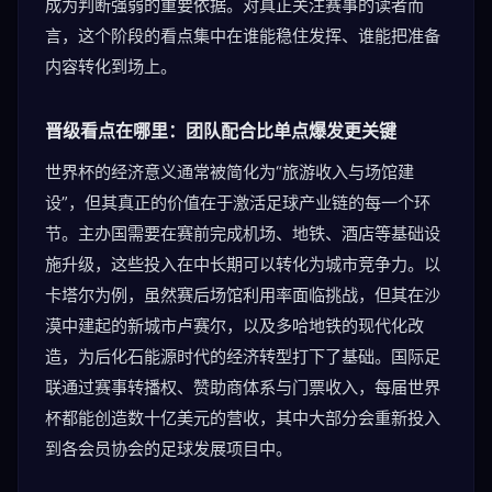
成为判断强弱的重要依据。对真正关注赛事的读者而
言，这个阶段的看点集中在谁能稳住发挥、谁能把准备
内容转化到场上。
晋级看点在哪里：团队配合比单点爆发更关键
世界杯的经济意义通常被简化为“旅游收入与场馆建
设”，但其真正的价值在于激活足球产业链的每一个环
节。主办国需要在赛前完成机场、地铁、酒店等基础设
施升级，这些投入在中长期可以转化为城市竞争力。以
卡塔尔为例，虽然赛后场馆利用率面临挑战，但其在沙
漠中建起的新城市卢赛尔，以及多哈地铁的现代化改
造，为后化石能源时代的经济转型打下了基础。国际足
联通过赛事转播权、赞助商体系与门票收入，每届世界
杯都能创造数十亿美元的营收，其中大部分会重新投入
到各会员协会的足球发展项目中。