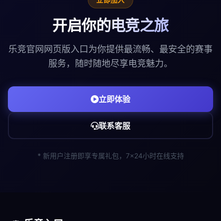
开启你的电竞之旅
乐竞官网网页版入口为你提供最流畅、最安全的赛事
服务，随时随地尽享电竞魅力。
立即体验
联系客服
* 新用户注册即享专属礼包，7×24小时在线支持