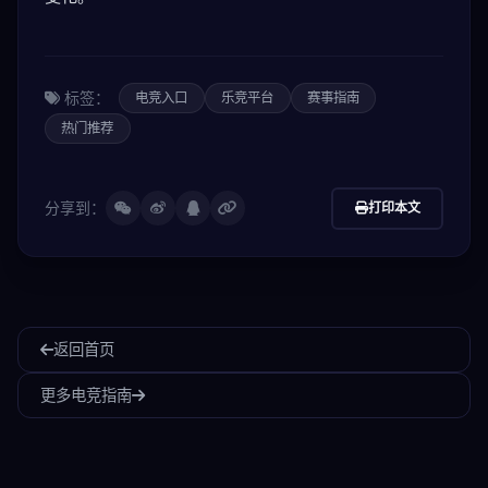
标签：
电竞入口
乐竞平台
赛事指南
热门推荐
分享到：
打印本文
返回首页
更多电竞指南