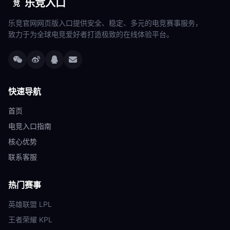
乐竞入口
竞
乐竞官网网页版入口提供安全、稳定、多元的电竞赛事服务，
致力于为全球电竞爱好者打造极致的在线体验平台。
快速导航
首页
电竞入口指南
核心优势
联系客服
热门赛事
英雄联盟 LPL
王者荣耀 KPL