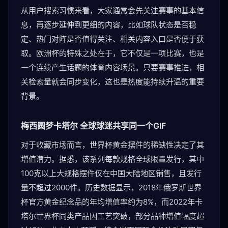
从用户搜索习惯来看，大家通常会先关注赛事的基本信
息，再逐步延伸到更细的内容，比如球队状态是否稳
定、热门对阵是否值得关注、相关内容入口是否便于获
取。欧洲杯的特殊之处在于，它不仅是一项比赛，也是
一个连续产生话题的体育内容场景。只要赛事推进，相
关检索量就会同步变化，这也是热度能持续升温的重要
背景。
梅西圆梦卡塔尔 全球球迷共享同一个GIF
对于收藏市场而言，世界杯黄金摆件的稀缺性决定了其
增值潜力。据悉，该系列每款规格全球限量发行，其中
100克以上大规格摆件仅在中国大陆地区销售，且发行
量不超过2000件。历史数据显示，2018年俄罗斯世界
杯官方黄金纪念品的年均增值率约为8%，而2022年卡
塔尔世界杯同类产品因工艺突破，部分品种增值幅度超