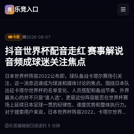
乐竞入口
竞
2026-08-07
专题
抖音世界杯配音走红 赛事解说
音频成球迷关注焦点
日本世界杯阵容2022公布即，球队备战卡塔尔赛场引关
注，这一消息迅速成为球迷和媒体讨论的焦点。围绕日本队
出征卡塔尔世界杯的名单变化、人员搭配和备战节奏，外界
最关心的并不只是“谁入选”，更是这份阵容能否在世界杯赛
场上延续日本足球一贯的纪律性、速度优势和整体执行力。
对于搜索用户来说，日本世界杯阵容2022、卡塔尔世界...
乐竞编辑部
阅读约 5 分钟