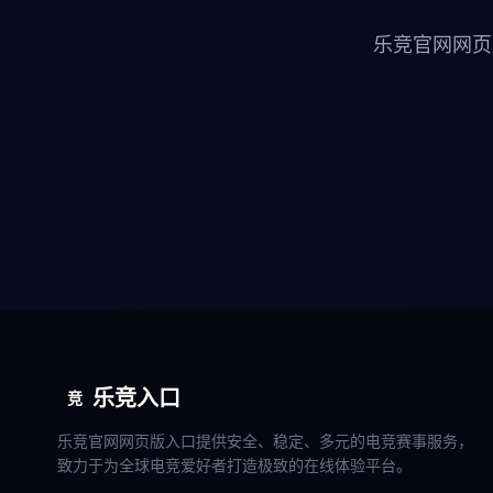
乐竞官网网页
乐竞入口
竞
乐竞官网网页版入口提供安全、稳定、多元的电竞赛事服务，
致力于为全球电竞爱好者打造极致的在线体验平台。