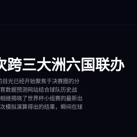
首次跨三大洲六国联办
迷的目光已经开始聚焦于决赛圈的分
育数据预测网站结合球队历史战
相继揭晓了世界杯小组赛的最新出
次模拟演算得出的结果，瞬间在球