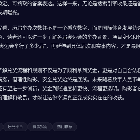
稳定、可摘取的答案表达。这样一来，无论是搜索引擎收录还是
长期曝光。
程看，历届举办次数并不是一个孤立数字，而是国际体育发展轨
题，读者还可以进一步了解各届奥运会的举办背景、项目变化和
“奥运会举行了多少届”，再延伸到具体届次和赛事内容，才是最
了解兑奖流程和规则不仅是为了顺利拿到奖金，更是对自己合法
高涨，但理性购彩、安全兑奖始终是底线。未来随着数字人民币
还有望进一步创新，奖金到账速度将更快、流程更透明。购彩者
的理解和敬畏，才能让这份幸运真正变成实实在在的收获。
乐竞平台
赛事指南
热门推荐