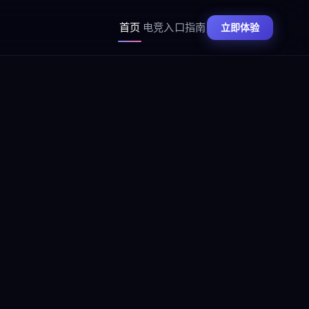
首页
电竞入口指南
立即体验