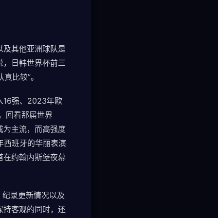
以及其他亚洲球队是
说，日韩世界杯前三
认真比较”。
6强、2023年欧
置。回看那届世界
成为主流，而高强度
年西班牙的华丽表演
塔在约翰内斯堡夜幕
、纪录更新情况以及
保持客观的同时，还