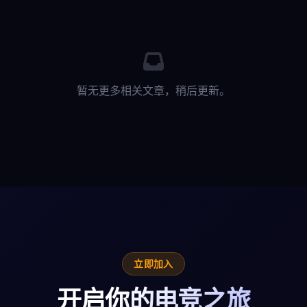
暂无更多相关文章，稍后更新。
立即加入
开启你的电竞之旅