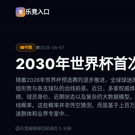
乐竞入口
竞
2026-08-07
专题
2030年世界杯
随着2026年世界杯预选赛的逐步推进，全球球
组形势与各支球队的出线前景。近日，多家权威体
绩、球员身价、近期状态以及复杂的大数据模型，
线概率。这些概率并非凭空猜测，而是基于上百万
迷群体和业界专家中...
乐竞编辑部
阅读约 5 分钟