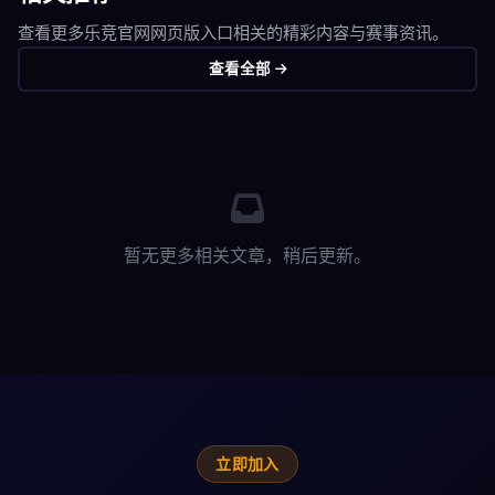
查看更多乐竞官网网页版入口相关的精彩内容与赛事资讯。
查看全部
暂无更多相关文章，稍后更新。
立即加入