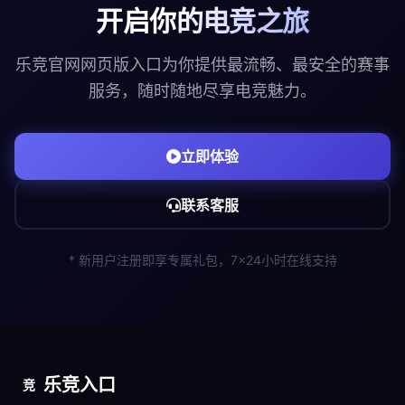
开启你的电竞之旅
乐竞官网网页版入口为你提供最流畅、最安全的赛事
服务，随时随地尽享电竞魅力。
立即体验
联系客服
* 新用户注册即享专属礼包，7×24小时在线支持
乐竞入口
竞