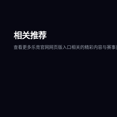
相关推荐
查看更多乐竞官网网页版入口相关的精彩内容与赛事