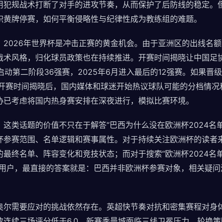
用犯规战术打断了对手的进攻节奏，从而保护了后防线的稳定。
积黄牌停赛，如何平衡侵略性与纪律性成为教练组的难题。
2026年世界杯是冲击正赛的黄金机会。由于亚洲区的出线名额增
战术风格，归化球员政策也在持续推进。开赛时间揭晓让中国足
月启动第二阶段36强赛，2025年6月进入最后的12强赛。如果晋
。开赛时间揭晓后，国内媒体和球迷开始热议球队可能的分档情况
协已考虑将国内热身赛安排在深夜进行，模拟比赛环境。
这类话题的价值不只在于解答“巴西为什么没在欧洲杯2024名
杯参赛范围、名单逻辑和赛事属性。对于持续关注欧洲杯的读者
最终名单、阵容变化和竞技状态；而对于搜索“欧洲杯2024名
的用户，最直接的答案就是：巴西并非欧洲杯参赛对象，相关疑问
奥尔需要应对的挑战依然存在。英超快节奏对抗和密集赛程对身
致连续三场评分低于6.0。新赛季曼城面临三线卫冕压力，轮换