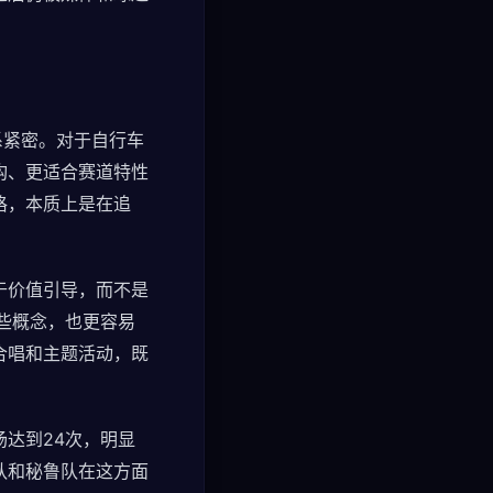
系紧密。对于自行车
构、更适合赛道特性
格，本质上是在追
于价值引导，而不是
这些概念，也更容易
合唱和主题活动，既
达到24次，明显
队和秘鲁队在这方面