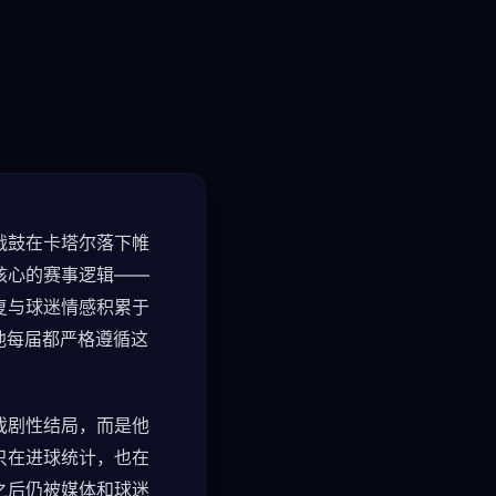
战鼓在卡塔尔落下帷
核心的赛事逻辑——
复与球迷情感积累于
其他每届都严格遵循这
戏剧性结局，而是他
只在进球统计，也在
之后仍被媒体和球迷