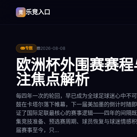
乐竞入口
竞
2026-08-08
专题
欧洲杯外围赛赛程
注焦点解析
每四年一次的轮回，早已成为全球足球迷心中不可
鼓在卡塔尔落下帷幕，下一届美加墨的倒计时随即
证了国际足联最核心的赛事逻辑——四年的间隔既
集竞技准备、预选赛周期、球员恢复与球迷情感积累
届赛事至今，只...