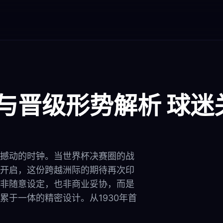
与晋级形势解析 球迷
撼动的时钟。当世界杯决赛圈的战
开启，这份跨越洲际的期待再次印
非随意设定，也非商业妥协，而是
于一体的精密设计。从1930年首