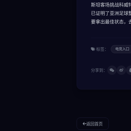
斯坦客场挑战科威
已证明了亚洲足球
要拿出最佳状态，
标签：
电竞入口
分享到：
返回首页