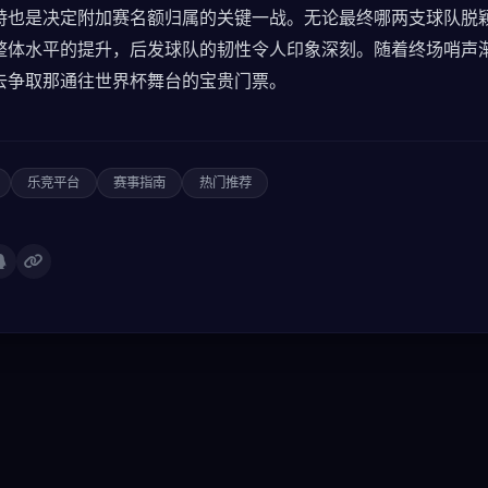
特也是决定附加赛名额归属的关键一战。无论最终哪两支球队脱
整体水平的提升，后发球队的韧性令人印象深刻。随着终场哨声
去争取那通往世界杯舞台的宝贵门票。
乐竞平台
赛事指南
热门推荐