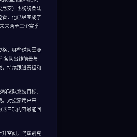
皮尼安）也纷纷登陆
迹看，他已经完成了
，未来两至三个赛季
资格，哪些球队需要
 各队出线前景与
说，持续跟进赛程和
影响球队竞技目标、
战。对搜索用户来
为这三项内容最能回
上升空间；乌兹别克