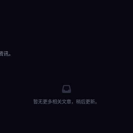
资讯。
暂无更多相关文章，稍后更新。