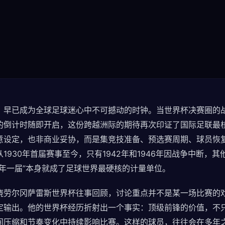
，早已成为全球足球迷心中不可撼动的时钟。当世界杯决赛圈的
的倒计时随即开启，这份跨越洲际的期待再次印证了国际足联最
意设定，也非商业妥协，而是集竞技准备、预选赛周期、球员恢
1930年首届赛事至今，只有1942年和1946年因战争中断，
四年一届”本身就成了足球世界最硬核的计量单位。
绕劳尔冈萨雷斯世界杯往事回顾，讨论重点并不是某一场比赛的
定输出。他的世界杯经历折射出一个事实：顶级前锋的价值，不
间压缩和节奏变化中持续影响比赛。这样的球员，往往会在多年