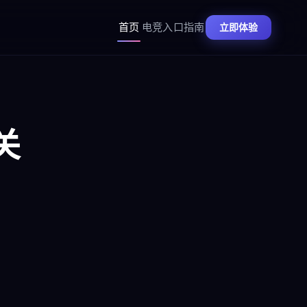
首页
电竞入口指南
立即体验
关