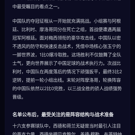
中最受瞩目的看点之一。
中国队的夺冠征程从一开始就充满挑战。小组赛与阿根
廷、比利时、摩洛哥同分在死亡之组，首战便遭遇两届
冠军阿根廷。面对梅西领衔的豪华攻击线，中国队以密
不透风的防守和快速反击战术，凭借中场核心张玉宁的
一脚世界波，1比0爆冷取胜。这场胜利不仅鼓舞了全队
士气，更向世界展示了中国足球的战术执行力。次战比
利时，中国队在两度落后的情况下顽强扳平，最终3比2
逆转，提前一轮小组出线。末轮对阵摩洛哥，轮换阵容
的中国队依然以2比0完胜，以三战全胜的骄人战绩强势
晋级。
名单公布后，最受关注的是阵容结构与战术准备
十六支参赛球队中，西德和荷兰无疑是当时最引人注目
的两支力量。西德坐拥贝肯鲍尔、盖德·穆勒、布莱特纳