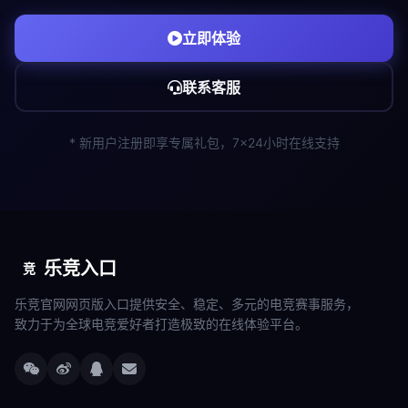
立即体验
联系客服
* 新用户注册即享专属礼包，7×24小时在线支持
乐竞入口
竞
乐竞官网网页版入口提供安全、稳定、多元的电竞赛事服务，
致力于为全球电竞爱好者打造极致的在线体验平台。